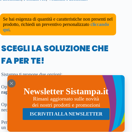
Se hai esigenza di quantità e caratteristiche non presenti nel
prodotto, richiedi un preventivo personalizzato
cliccando
qui
.
SCEGLI LA SOLUZIONE CHE
FA PER TE!
Sistampa ti propone due opzioni:
Opzione A: troverai la quantità di stampa con il
miglior
Newsletter Sistampa.it
rapporto quantità/prezzo
.
Rimani aggiornato sulle novità
Opzione B: il
minimo d’ordine di stampe
perché hai
dei nostri prodotti e promozioni
necessità di una quantità contenuta.
ISCRIVITI ALLA NEWSLETTER
Per qualunque altra esigenza di stampa specifica chiedici
un
preventivo personalizzato
, siamo qui per questo!