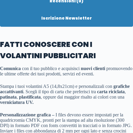
Recensioni (0)
Iscrizione Newsletter
FATTI CONOSCERE CON I
VOLANTINI PUBBLICITARI
Comunica
con il tuo pubblico e acquisisci
nuovi clienti
promuovendo
le ultime offerte dei tuoi prodotti, servizi ed eventi.
Stampa i tuoi volantini A5 (14,8x21cm) e personalizzali con
grafiche
accattivanti
. Scegli il tipo di carta che preferisci tra
carta
riciclata
,
patinata
,
plastificata
, oppure dai maggior risalto ai colori con una
verniciatura UV.
Personalizzazione grafica –
I files devono essere impostati per la
quadricromia CMYK, pronti per la stampa ad alta risoluzione (300
DPI) in formato PDF con fonts convertiti in tracciati o in formato JPG.
Inviare i files con abbondanza di 2 mm per ogni lato e senza crocini