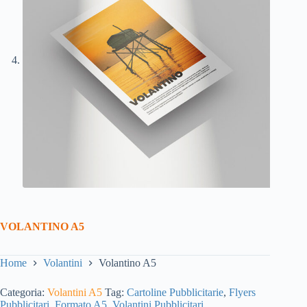
VOLANTINO A5
Home
Volantini
Volantino A5
Categoria:
Volantini A5
Tag:
Cartoline Pubblicitarie
,
Flyers
Pubblicitari
,
Formato A5
,
Volantini Pubblicitari