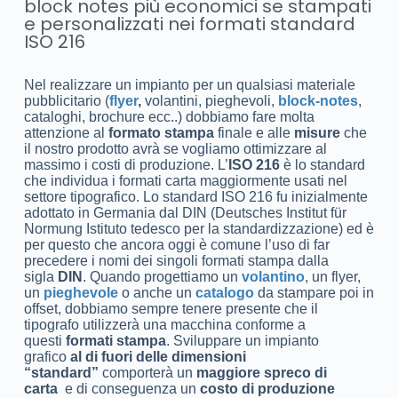
block notes più economici se stampati
e personalizzati nei formati standard
ISO 216
Nel realizzare un impianto per un qualsiasi materiale
pubblicitario (
flyer
,
volantini, pieghevoli,
block-notes
,
cataloghi, brochure ecc..) dobbiamo fare molta
attenzione al
formato stampa
finale e alle
misure
che
il nostro prodotto avrà se vogliamo ottimizzare al
massimo i costi di produzione. L’
ISO 216
è lo standard
che individua i formati carta maggiormente usati nel
settore tipografico. Lo standard ISO 216 fu inizialmente
adottato in Germania dal DIN (Deutsches Institut für
Normung Istituto tedesco per la standardizzazione) ed è
per questo che ancora oggi è comune l’uso di far
precedere i nomi dei singoli formati stampa dalla
sigla
DIN
. Quando progettiamo un
volantino
, un flyer,
un
pieghevole
o anche un
catalogo
da stampare poi in
offset, dobbiamo sempre tenere presente che il
tipografo utilizzerà una macchina conforme a
questi
formati stampa
. Sviluppare un impianto
grafico
al di fuori delle dimensioni
“standard”
comporterà un
maggiore spreco di
carta
e di conseguenza un
costo di produzione