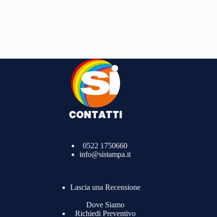
o
l
i
c
y
*
CONTATTI
0522 1750660
info@sistampa.it
Lascia una Recensione
Dove Siamo
Richiedi Preventivo