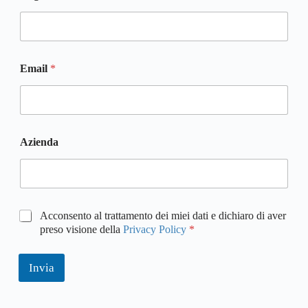
N
o
m
e
*
Email
*
Azienda
P
Acconsento al trattamento dei miei dati e dichiaro di aver
r
preso visione della
Privacy Policy
*
i
v
a
Invia
c
y
P