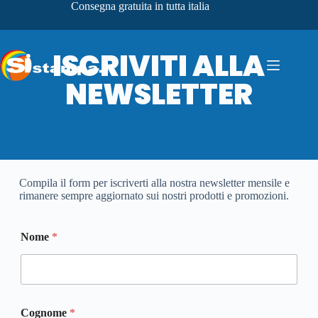
Consegna gratuita in tutta italia
ISCRIVITI ALLA
NEWSLETTER
Compila il form per iscriverti alla nostra newsletter mensile e
rimanere sempre aggiornato sui nostri prodotti e promozioni.
A
Nome
*
z
i
e
n
d
a
Cognome
*