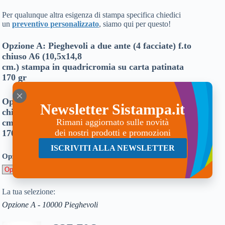
Per qualunque altra esigenza di stampa specifica chiedici
un
preventivo personalizzato
, siamo qui per questo!
Opzione A: Pieghevoli a due ante (4 facciate) f.to
chiuso A6 (10,5x14,8
cm.) stampa in quadricromia su carta patinata
170 gr
Opzione B: Pieghevoli a tre ante (6 facciate) f.to
Newsletter Sistampa.it
chiuso A6 (10,5x14,8
Rimani aggiornato sulle novità
cm.) stampa in quadricromia su carta patinata
dei nostri prodotti e promozioni
170 gr
ISCRIVITI ALLA NEWSLETTER
Opzioni disponibili:
La tua selezione:
Opzione A - 10000 Pieghevoli