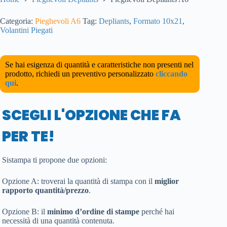
Categoria:
Pieghevoli A6
Tag:
Depliants
,
Formato 10x21
,
Volantini Piegati
Se hai esigenza di quantità e caratteristiche non presenti nel
prodotto, richiedi un preventivo personalizzato
cliccando
qui
.
SCEGLI L'OPZIONE CHE FA
PER TE!
Sistampa ti propone due opzioni:
Opzione A: troverai la quantità di stampa con il
miglior
rapporto quantità/prezzo
.
Opzione B: il
minimo d’ordine di stampe
perché hai
necessità di una quantità contenuta.