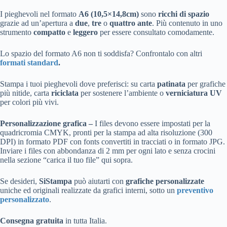
I pieghevoli nel formato
A6 (10,5×14,8cm)
sono
ricchi di spazio
grazie ad un’apertura a
due
,
tre
o
quattro ante
. Più contenuto in uno
strumento
compatto
e
leggero
per essere consultato comodamente.
Lo spazio del formato A6 non ti soddisfa? Confrontalo con altri
formati standard
.
Stampa i tuoi pieghevoli dove preferisci: su carta
patinata
per grafiche
più nitide, carta
riciclata
per sostenere l’ambiente o
verniciatura UV
per colori più vivi.
Personalizzazione grafica –
I files devono essere impostati per la
quadricromia CMYK, pronti per la stampa ad alta risoluzione (300
DPI) in formato PDF con fonts convertiti in tracciati o in formato JPG.
Inviare i files con abbondanza di 2 mm per ogni lato e senza crocini
nella sezione “carica il tuo file” qui sopra.
Se desideri,
SiStampa
può aiutarti con
grafiche personalizzate
uniche ed originali realizzate da grafici interni, sotto un
preventivo
personalizzato
.
Consegna gratuita
in tutta Italia.