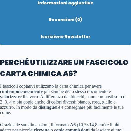
Informazioni aggiuntive
Recensioni (0)
Iscrizione Newsletter
PERCHÉ UTILIZZARE UN FASCICOLO
CARTA CHIMICA A6?
I fascicoli copiativi utilizzano la carta chimica per avere
contemporaneamente
più stampe dello stesso documento e
velocizzare
il lavoro. A differenza dei blocchi, sono composti solo da
2, 3, 4 o più copie anche di colori diversi: bianco, rosa, giallo e
azzurro. In modo da
distinguere
e consegnare più facilmente le tue
copie.
Grazie alle sue dimensioni, il formato
A6
(10,5×14,8 cm) è il più
adatto per piccole
ricevute
o
copie
commissioni
da lasciare ai tuoi