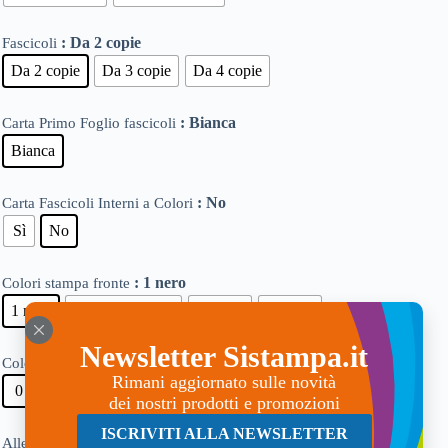
: Da 2 copie
Fascicoli
Da 2 copie
Da 3 copie
Da 4 copie
: Bianca
Carta Primo Foglio fascicoli
Bianca
: No
Carta Fascicoli Interni a Colori
Sì
No
: 1 nero
Colori stampa fronte
1 nero
1 colore a scelta
2 colori
4 colori
Newsletter Sistampa.it
: 0
Colori stampa retro
Rimani aggiornato sulle novità
0
1 colore nero
dei nostri prodotti e promozioni
ISCRIVITI ALLA NEWSLETTER
: Colla su lato corto
Allestimento