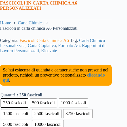
FASCICOLI IN CARTA CHIMICA A6
PERSONALIZZATI
Home
Carta Chimica
Fascicoli in carta chimica A6 Personalizzati
Categoria:
Fascicoli Carta Chimica A6
Tag:
Carta Chimica
Personalizzata
,
Carta Copiativa
,
Formato A6
,
Rapportini di
Lavoro Personalizzati
,
Ricevute
Se hai esigenza di quantità e caratteristiche non presenti nel
prodotto, richiedi un preventivo personalizzato
cliccando
qui
.
: 250 fascicoli
Quantità
250 fascicoli
500 fascicoli
1000 fascicoli
1500 fascicoli
2500 fascicoli
3750 fascicoli
5000 fascicoli
10000 fascicoli