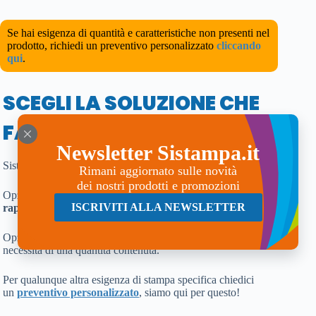
Se hai esigenza di quantità e caratteristiche non presenti nel
prodotto, richiedi un preventivo personalizzato
cliccando
qui
.
SCEGLI LA SOLUZIONE CHE
FA PER TE!
Newsletter Sistampa.it
Sistampa ti propone due opzioni:
Rimani aggiornato sulle novità
dei nostri prodotti e promozioni
Opzione A: troverai la quantità di stampa con il
miglior
ISCRIVITI ALLA NEWSLETTER
rapporto quantità/prezzo
.
Opzione B: il
minimo d’ordine di stampe
perché hai
necessità di una quantità contenuta.
Per qualunque altra esigenza di stampa specifica chiedici
un
preventivo personalizzato
, siamo qui per questo!